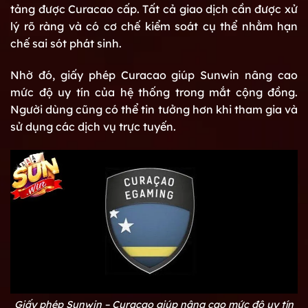
tảng được Curacao cấp. Tất cả giao dịch cần được xử
lý rõ ràng và có cơ chế kiểm soát cụ thể nhằm hạn
chế sai sót phát sinh.
Nhờ đó, giấy phép Curacao giúp Sunwin nâng cao
mức độ uy tín của hệ thống trong mắt cộng đồng.
Người dùng cũng có thể tin tưởng hơn khi tham gia và
sử dụng các dịch vụ trực tuyến.
Giấy phép Sunwin – Curacao giúp nâng cao mức độ uy tín