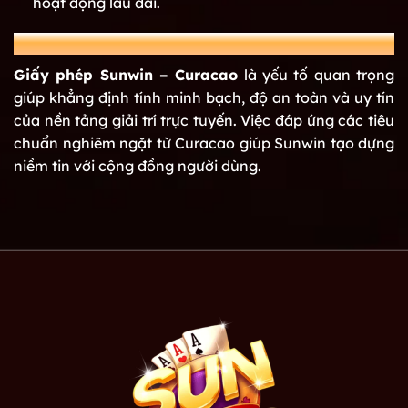
hoạt động lâu dài.
Kết luận
Giấy phép Sunwin – Curacao
là yếu tố quan trọng
giúp khẳng định tính minh bạch, độ an toàn và uy tín
của nền tảng giải trí trực tuyến. Việc đáp ứng các tiêu
chuẩn nghiêm ngặt từ Curacao giúp Sunwin tạo dựng
niềm tin với cộng đồng người dùng.