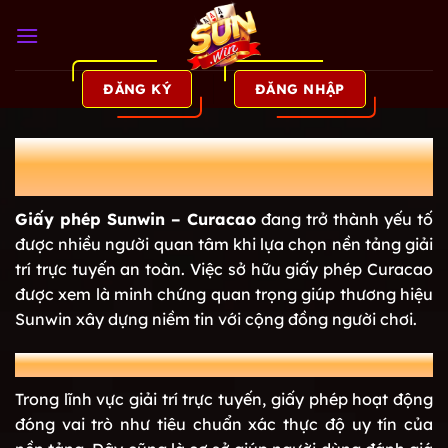
Bỏ
qua
nội
dung
ĐĂNG KÝ
ĐĂNG NHẬP
Giấy Phép Sunwin – Curacao Khẳng
Định Uy Tín Nền Tảng
Giấy phép Sunwin – Curacao
đang trở thành yếu tố
được nhiều người quan tâm khi lựa chọn nền tảng giải
trí trực tuyến an toàn. Việc sở hữu giấy phép Curacao
được xem là minh chứng quan trọng giúp thương hiệu
Sunwin xây dựng niềm tin với cộng đồng người chơi.
Giấy phép Sunwin – Curacao là gì?
Trong lĩnh vực giải trí trực tuyến, giấy phép hoạt động
đóng vai trò như tiêu chuẩn xác thực độ uy tín của