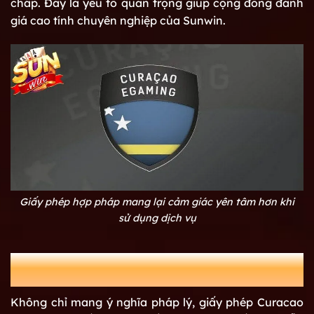
chấp. Đây là yếu tố quan trọng giúp cộng đồng đánh
giá cao tính chuyên nghiệp của Sunwin.
Giấy phép hợp pháp mang lại cảm giác yên tâm hơn khi
sử dụng dịch vụ
Lợi ích khi sở hữu giấy phép Sunwin –
Curacao
Không chỉ mang ý nghĩa pháp lý, giấy phép Curacao