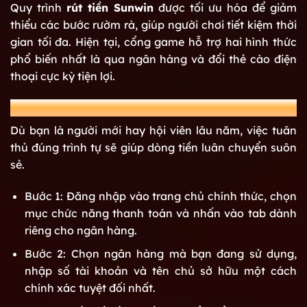
Quy trình
rút tiền Sunwin
được tối ưu hóa để giảm
thiểu các bước rườm rà, giúp người chơi tiết kiệm thời
gian tối đa. Hiện tại, cổng game hỗ trợ hai hình thức
phổ biến nhất là qua ngân hàng và đổi thẻ cào điện
thoại cực kỳ tiện lợi.
Rút tiền về tài khoản ngân hàng liên kết
Dù bạn là người mới hay hội viên lâu năm, việc tuân
thủ đúng trình tự sẽ giúp dòng tiền luân chuyển suôn
sẻ.
Bước 1: Đăng nhập vào trang chủ chính thức, chọn
mục chức năng thanh toán và nhấn vào tab dành
riêng cho ngân hàng.
Bước 2: Chọn ngân hàng mà bạn đang sử dụng,
nhập số tài khoản và tên chủ sở hữu một cách
chính xác tuyệt đối nhất.