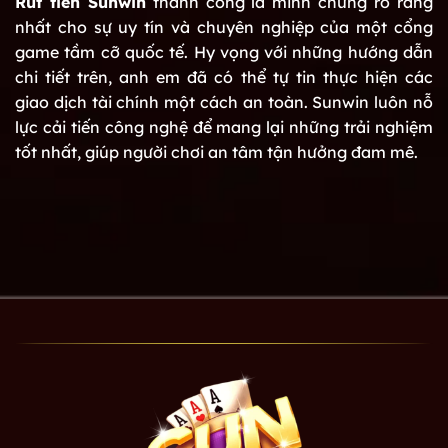
Rút tiền Sunwin
thành công là minh chứng rõ ràng
nhất cho sự uy tín và chuyên nghiệp của một cổng
game tầm cỡ quốc tế. Hy vọng với những hướng dẫn
chi tiết trên, anh em đã có thể tự tin thực hiện các
giao dịch tài chính một cách an toàn. Sunwin luôn nỗ
lực cải tiến công nghệ để mang lại những trải nghiệm
tốt nhất, giúp người chơi an tâm tận hưởng đam mê.