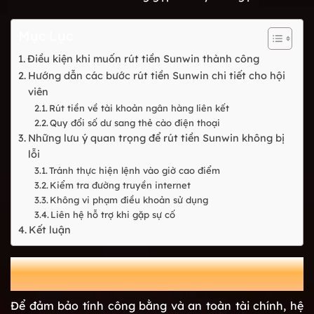
Mục Lục
Điều kiện khi muốn rút tiền Sunwin thành công
Hướng dẫn các bước rút tiền Sunwin chi tiết cho hội
viên
Rút tiền về tài khoản ngân hàng liên kết
Quy đổi số dư sang thẻ cào điện thoại
Những lưu ý quan trọng để rút tiền Sunwin không bị
lỗi
Tránh thực hiện lệnh vào giờ cao điểm
Kiểm tra đường truyền internet
Không vi phạm điều khoản sử dụng
Liên hệ hỗ trợ khi gặp sự cố
Kết luận
Điều kiện khi muốn rút tiền Sunwin thành
công
Để đảm bảo tính công bằng và an toàn tài chính, hệ