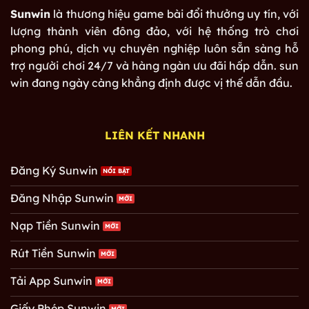
Sunwin
là thương hiệu game bài đổi thưởng uy tín, với
lượng thành viên đông đảo, với hệ thống trò chơi
phong phú, dịch vụ chuyên nghiệp luôn sẵn sàng hỗ
trợ người chơi 24/7 và hàng ngàn ưu đãi hấp dẫn. sun
win đang ngày càng khẳng định được vị thế dẫn đầu.
LIÊN KẾT NHANH
Đăng Ký Sunwin
Đăng Nhập Sunwin
Nạp Tiền Sunwin
Rút Tiền Sunwin
Tải App Sunwin
Giấy Phép Sunwin