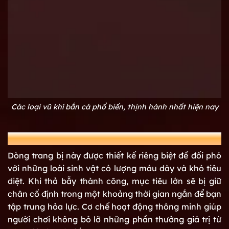
Các loại vũ khí bắn cá phổ biến, thịnh hành nhất hiện nay
Bẫy cá mập chuyên dụng
Dòng trang bị này được thiết kế riêng biệt để đối phó
với những loài sinh vật có lượng máu dày và khó tiêu
diệt. Khi thả bẫy thành công, mục tiêu lớn sẽ bị giữ
chân cố định trong một khoảng thời gian ngắn để bạn
tập trung hỏa lực. Cơ chế hoạt động thông minh giúp
người chơi không bỏ lỡ những phần thưởng giá trị từ