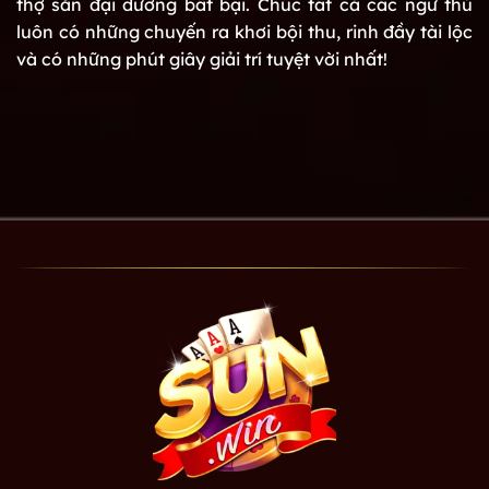
thợ săn đại dương bất bại. Chúc tất cả các ngư thủ
luôn có những chuyến ra khơi bội thu, rinh đầy tài lộc
và có những phút giây giải trí tuyệt vời nhất!