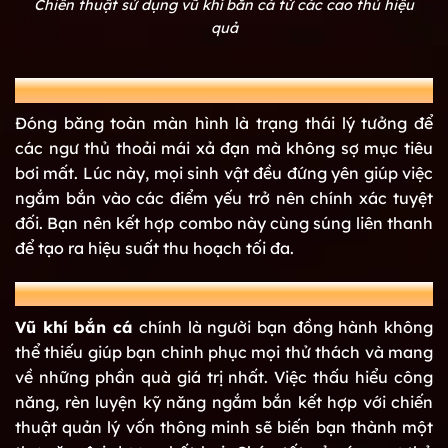
Chiến thuật sử dụng vũ khí bắn cá từ các cao thủ hiệu
quả
Tận dụng đóng băng
Đóng băng toàn màn hình là trạng thái lý tưởng để
các ngư thủ thoải mái xả đạn mà không sợ mục tiêu
bơi mất. Lúc này, mọi sinh vật đều đứng yên giúp việc
ngắm bắn vào các điểm yếu trở nên chính xác tuyệt
đối. Bạn nên kết hợp combo này cùng súng liên thanh
để tạo ra hiệu suất thu hoạch tối đa.
Kết luận
Vũ khí bắn cá
chính là người bạn đồng hành không
thể thiếu giúp bạn chinh phục mọi thử thách và mang
về những phần quà giá trị nhất. Việc thấu hiểu công
năng, rèn luyện kỹ năng ngắm bắn kết hợp với chiến
thuật quản lý vốn thông minh sẽ biến bạn thành một