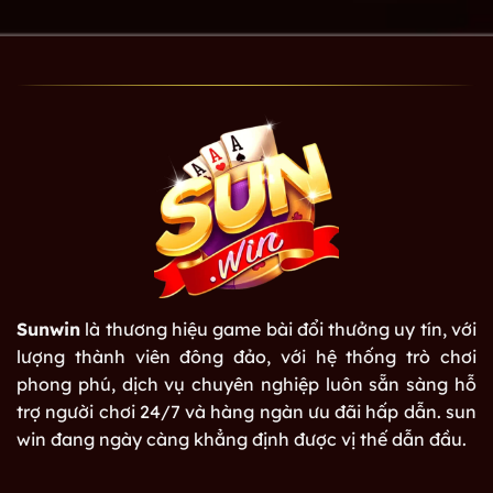
Sunwin
là thương hiệu game bài đổi thưởng uy tín, với
lượng thành viên đông đảo, với hệ thống trò chơi
phong phú, dịch vụ chuyên nghiệp luôn sẵn sàng hỗ
trợ người chơi 24/7 và hàng ngàn ưu đãi hấp dẫn. sun
win đang ngày càng khẳng định được vị thế dẫn đầu.