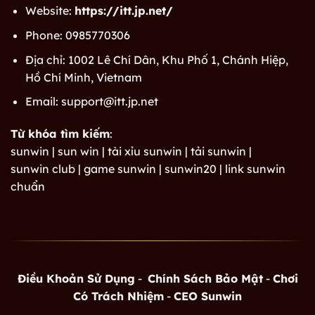
Website:
https://itt.jp.net/
Phone: 0985770306
Địa chỉ: 1002 Lê Chí Dân, Khu Phố 1, Chánh Hiệp,
Hồ Chí Minh, Vietnam
Email:
support@itt.jp.net
Từ khóa tìm kiếm
:
sunwin | sun win | tài xỉu sunwin | tải sunwin |
sunwin club | game sunwin | sunwin20 | link sunwin
chuẩn
Điều Khoản Sử Dụng
-
Chính Sách Bảo Mật
-
Chơi
Có Trách Nhiệm
-
CEO Sunwin