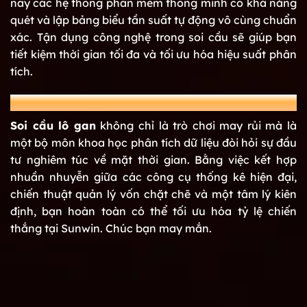
nay các hệ thống phần mềm thông minh có khả năng
quét và lập bảng biểu tần suất tự động vô cùng chuẩn
xác. Tận dụng công nghệ trong soi cầu sẽ giúp bạn
tiết kiệm thời gian tối đa và tối ưu hóa hiệu suất phân
tích.
Kết luận
Soi cầu lô gan
không chỉ là trò chơi may rủi mà là
một bộ môn khoa học phân tích dữ liệu đòi hỏi sự đầu
tư nghiêm túc về mặt thời gian. Bằng việc kết hợp
nhuần nhuyễn giữa các công cụ thống kê hiện đại,
chiến thuật quản lý vốn chặt chẽ và một tâm lý kiên
định, bạn hoàn toàn có thể tối ưu hóa tỷ lệ chiến
thắng tại Sunwin. Chúc bạn may mắn.