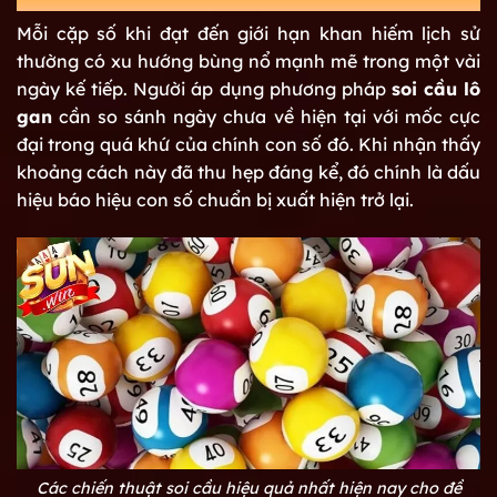
Mỗi cặp số khi đạt đến giới hạn khan hiếm lịch sử
thường có xu hướng bùng nổ mạnh mẽ trong một vài
ngày kế tiếp. Người áp dụng phương pháp
soi cầu lô
gan
cần so sánh ngày chưa về hiện tại với mốc cực
đại trong quá khứ của chính con số đó. Khi nhận thấy
khoảng cách này đã thu hẹp đáng kể, đó chính là dấu
hiệu báo hiệu con số chuẩn bị xuất hiện trở lại.
Các chiến thuật soi cầu hiệu quả nhất hiện nay cho đề