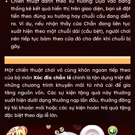
Chiến thuật đánh theo xu hướng: Dựa vào bảng
thống kê kết quả hiển thị trên giao diện, bạn sẽ đặt
tiền theo đúng xu hướng hay chuỗi cầu đang diễn
ra. Ví dụ, nếu nhận thấy cửa Chẵn đang liên tục
xuất hiện theo một chuỗi dài (cầu bệt), người chơi
nên tiếp tục bám theo cửa đó cho đến khi chuỗi bị
gãy.
Tận dụng những ưu đãi lớn từ hệ thống
Một chiến thuật chơi vô cùng khôn ngoan tiếp theo
của bộ môn
Xóc đĩa chẵn lẻ
chính là tận dụng triệt để
những chương trình khuyến mãi từ nhà cái để gia
tăng nguồn vốn. Các sự kiện tặng quà này thường
xuất hiện dưới dạng thưởng nạp lần đầu, thưởng đăng
ký tài khoản mới hoặc các sự kiện hoàn trả quà tặng
đặc biệt theo dịp lễ lớn.