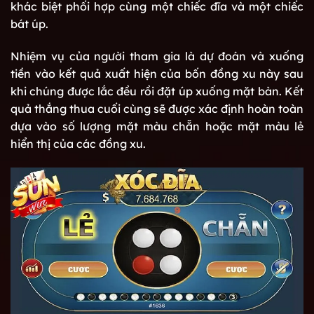
khác biệt phối hợp cùng một chiếc đĩa và một chiếc
bát úp.
Nhiệm vụ của người tham gia là dự đoán và xuống
tiền vào kết quả xuất hiện của bốn đồng xu này sau
khi chúng được lắc đều rồi đặt úp xuống mặt bàn. Kết
quả thắng thua cuối cùng sẽ được xác định hoàn toàn
dựa vào số lượng mặt màu chẵn hoặc mặt màu lẻ
hiển thị của các đồng xu.