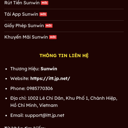
Rút Tiền Sunwin
Tải App Sunwin
Giấy Phép Sunwin
Khuyến Mãi Sunwin
THÔNG TIN LIÊN HỆ
Thương Hiệu:
Sunwin
Website:
https://itt.jp.net/
Phone: 0985770306
Địa chỉ: 1002 Lê Chí Dân, Khu Phố 1, Chánh Hiệp,
Hồ Chí Minh, Vietnam
Email:
support@itt.jp.net