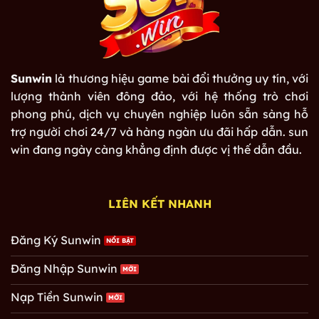
Sunwin
là thương hiệu game bài đổi thưởng uy tín, với
lượng thành viên đông đảo, với hệ thống trò chơi
phong phú, dịch vụ chuyên nghiệp luôn sẵn sàng hỗ
trợ người chơi 24/7 và hàng ngàn ưu đãi hấp dẫn. sun
win đang ngày càng khẳng định được vị thế dẫn đầu.
LIÊN KẾT NHANH
Đăng Ký Sunwin
Đăng Nhập Sunwin
Nạp Tiền Sunwin