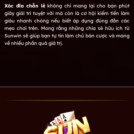
Xóc đĩa chẵn lẻ
không chỉ mang lại cho bạn phút
giây giải trí tuyệt vời mà còn là cơ hội kiếm tiền làm
giàu nhanh chóng nếu biết áp dụng đúng đắn các
mẹo chơi trên. Mong rằng những chia sẻ hữu ích từ
Sunwin sẽ giúp bạn tự tin làm chủ bàn cược và mang
về nhiều phần quà giá trị.