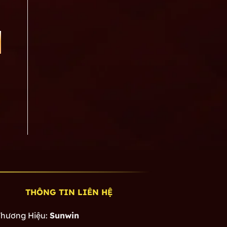
THÔNG TIN LIÊN HỆ
Thương Hiệu:
Sunwin