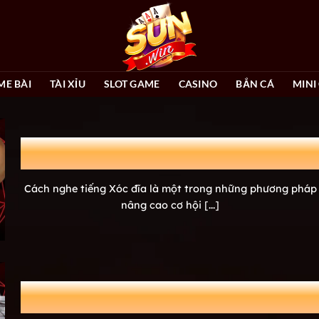
ME BÀI
TÀI XỈU
SLOT GAME
CASINO
BẮN CÁ
MINI
Cách Nghe Tiếng Xóc đĩa Và Nghệ Thuật Đoán V
Đỉnh Cao
Cách nghe tiếng Xóc đĩa là một trong những phương pháp
nâng cao cơ hội [...]
Xóc Đĩa Chẵn Lẻ Sunwin – Hướng Dẫn Cách Chơi
Luôn Thắng