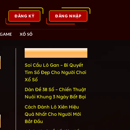
ĐĂNG KÝ
ĐĂNG NHẬP
 GAME
XỔ SỐ
Bài Viết Mới
ị
Soi Cầu Lô Gan – Bí Quyết
Tìm Số Đẹp Cho Người Chơi
Xổ Số
Dàn Đề 38 Số – Chiến Thuật
Nuôi Khung 3 Ngày Bất Bại
Cách Đánh Lô Xiên Hiệu
Quả Nhất Cho Người Mới
Bắt Đầu