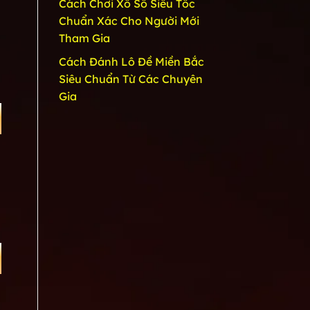
Cách Chơi Xổ Số Siêu Tốc
Chuẩn Xác Cho Người Mới
Tham Gia
Cách Đánh Lô Đề Miền Bắc
Siêu Chuẩn Từ Các Chuyên
Gia