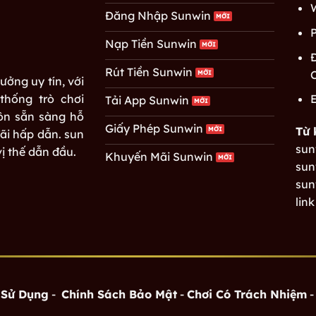
Đăng Nhập Sunwin
Nạp Tiền Sunwin
Đ
Rút Tiền Sunwin
ưởng uy tín, với
thống trò chơi
Tải App Sunwin
ôn sẵn sàng hỗ
Giấy Phép Sunwin
Từ 
ãi hấp dẫn. sun
sunw
ị thế dẫn đầu.
Khuyến Mãi Sunwin
sun
sun
lin
 Sử Dụng
-
Chính Sách Bảo Mật
-
Chơi Có Trách Nhiệm