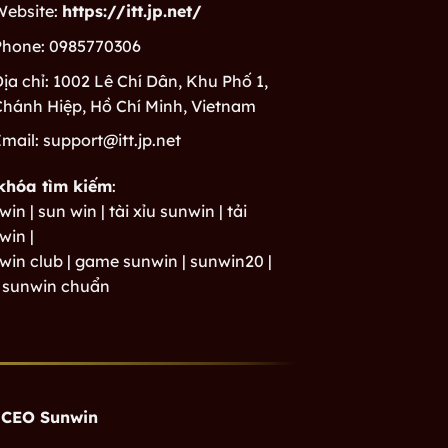
Website:
https://itt.jp.net/
Phone: 0985770306
ịa chỉ: 1002 Lê Chí Dân, Khu Phố 1,
Chánh Hiệp, Hồ Chí Minh, Vietnam
Email:
support@itt.jp.net
khóa tìm kiếm
:
in | sun win | tài xỉu sunwin | tải
win |
win club | game sunwin | sunwin20 |
k sunwin chuẩn
-
CEO Sunwin